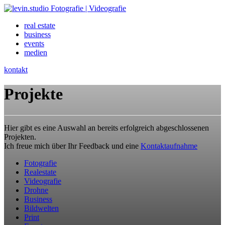
real estate
business
events
medien
kontakt
Projekte
Hier gibt es eine Auswahl an bereits erfolgreich abgeschlossenen
Projekten.
Ich freue mich über Ihr Feedback und eine
Kontaktaufnahme
Fotografie
Realestate
Videografie
Drohne
Business
Bildwelten
Print